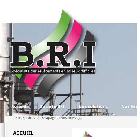
Accueil
Société BRI
Nos solutions
Nos Se
>
Nos Services
>
Décapage de vos ouvrages
ACCUEIL