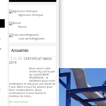
Agression chimique
Bassin
s
Cuve aéroréfrigérante
s
.
Actualités
n
7.11.19
CERTIFICAT MASE
2019
,
Nous avons cette
année reçu de la part
du comité MASE
ATLANTIQUE , la
validation pour notre
certification et cela pour une durée de
3 ans. Merci à tous les acteurs pour
s
leurs collaborations. Nous
continuerons à vous fournir le
meilleur de notre...
[En savoir plus]