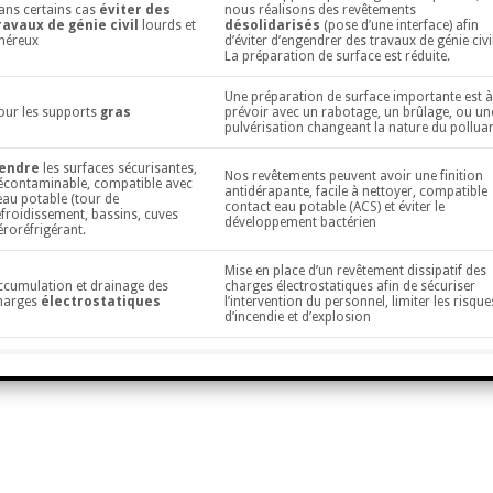
ans certains cas
éviter des
nous réalisons des revêtements
ravaux de génie civil
lourds et
désolidarisés
(pose d’une interface) afin
néreux
d’éviter d’engendrer des travaux de génie civil
La préparation de surface est réduite.
Une préparation de surface importante est 
our les supports
gras
prévoir avec un rabotage, un brûlage, ou un
pulvérisation changeant la nature du pollua
endre
les surfaces sécurisantes,
Nos revêtements peuvent avoir une finition
écontaminable, compatible avec
antidérapante, facile à nettoyer, compatible
'eau potable (tour de
contact eau potable (ACS) et éviter le
efroidissement, bassins, cuves
développement bactérien
éroréfrigérant.
Mise en place d’un revêtement dissipatif des
ccumulation et drainage des
charges électrostatiques afin de sécuriser
harges
électrostatiques
l’intervention du personnel, limiter les risque
d’incendie et d’explosion