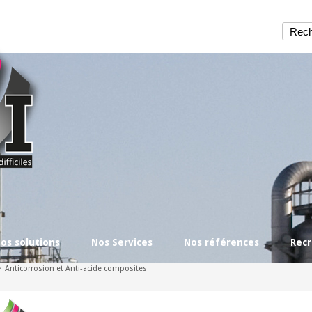
os solutions
Nos Services
Nos références
Rec
>
Anticorrosion et Anti-acide composites