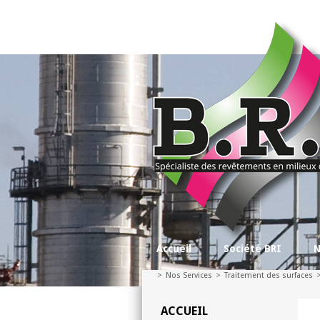
Accueil
Société BRI
N
>
Nos Services
>
Traitement des surfaces
ACCUEIL