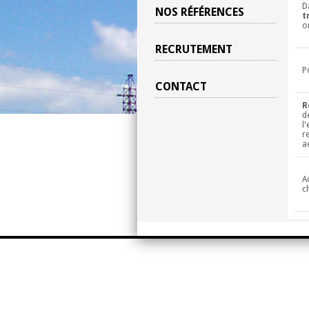
D
NOS RÉFÉRENCES
t
o
RECRUTEMENT
P
CONTACT
R
d
l
r
a
A
c