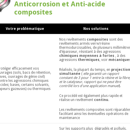
Anticorrosion et Anti-acide
composites
Votre problématique
Nos solutions
Nos revêtements
composites
sont des
revêtements armés verre/résine
thermodurcissables, de plusieurs millimètre
d’épaisseur, résistant à des agressions
chimiques moyennes à fortes
, à des
agressions
thermiques
, voir
mécanique
rotéger efficacement vos
Réalisés, la plupart du temps, en
projectio
uvrages (sols, bacs de rétention,
simultanée
(
elle garantit un rapport
uves, ouvrages de génie civil)
constant de 3 pour 1 entre la résine et la fibre
ontre les agressions chimiques
et le catalyseur, rapport qui ne peut être
acides; bases, certains solvants,
contrôlé lors d'une application manuel
).
apeurs gazeuses) ou thermiques
Ce procédé est également plus rapide et
réalise un revêtement
continu
.
Les revêtements composites sont réparable
facilitant ainsi les éventuelles opérations de
maintenance
Sur les supports plus dégradés et pollués,