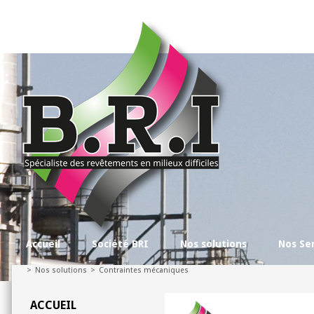
Accueil
Société BRI
Nos solutions
Nos Se
>
Nos solutions
>
Contraintes mécaniques
ACCUEIL