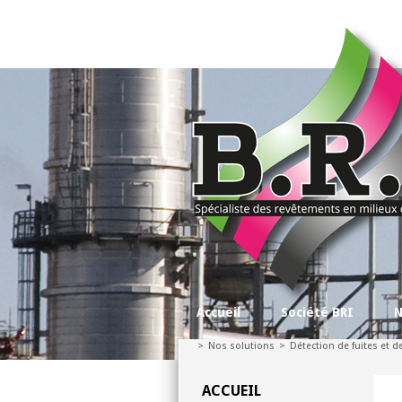
Accueil
Société BRI
N
>
Nos solutions
>
Détection de fuites et d
ACCUEIL