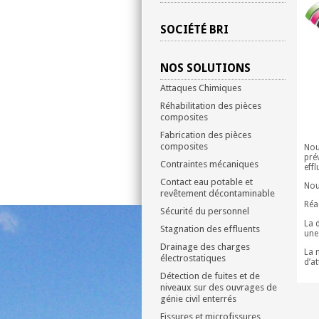
SOCIÉTÉ BRI
NOS SOLUTIONS
Attaques Chimiques
Réhabilitation des pièces
composites
Fabrication des pièces
composites
Nou
pré
Contraintes mécaniques
eff
Contact eau potable et
Nou
revêtement décontaminable
Réa
Sécurité du personnel
La 
Stagnation des effluents
une
Drainage des charges
La 
électrostatiques
d’a
Détection de fuites et de
niveaux sur des ouvrages de
génie civil enterrés
Fissures et microfissures