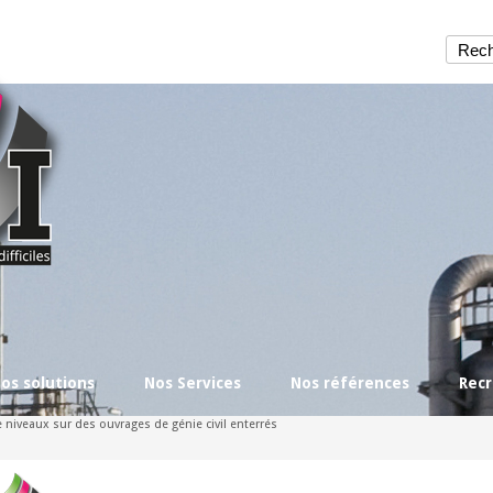
os solutions
Nos Services
Nos références
Rec
e niveaux sur des ouvrages de génie civil enterrés