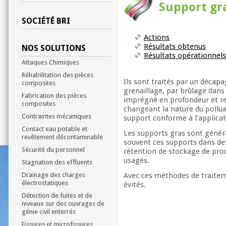
Support gr
SOCIÉTÉ BRI
Actions
Résultats obtenus
NOS SOLUTIONS
Résultats opérationnel
Attaques Chimiques
Réhabilitation des pièces
Ils sont traités par un déca
composites
grenaillage, par brûlage dans 
Fabrication des pièces
imprégné en profondeur et re
composites
changeant la nature du pollua
Contraintes mécaniques
support conforme à l’applicat
Contact eau potable et
Les supports gras sont généra
revêtement décontaminable
souvent ces supports dans des
Sécurité du personnel
rétention de stockage de prod
usagés.
Stagnation des effluents
Drainage des charges
Avec ces méthodes de traiteme
électrostatiques
évités.
Détection de fuites et de
niveaux sur des ouvrages de
génie civil enterrés
Fissures et microfissures