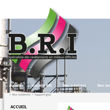
Accueil
Société BRI
Nos solutions
Nos Se
>
Nos solutions
>
Support gras
ACCUEIL