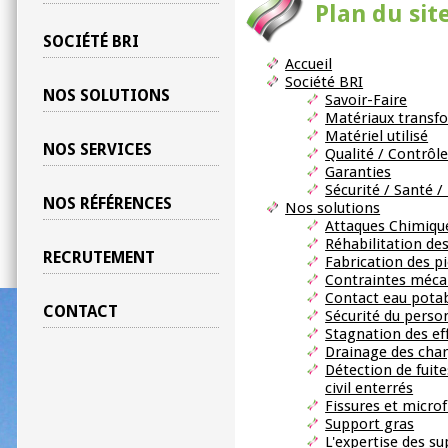
Plan du sit
SOCIÉTÉ BRI
Accueil
Société BRI
NOS SOLUTIONS
Savoir-Faire
Matériaux transf
Matériel utilisé
NOS SERVICES
Qualité / Contrôl
Garanties
Sécurité / Santé 
NOS RÉFÉRENCES
Nos solutions
Attaques Chimiqu
Réhabilitation de
RECRUTEMENT
Fabrication des p
Contraintes méca
Contact eau pota
CONTACT
Sécurité du perso
Stagnation des ef
Drainage des char
Détection de fuite
civil enterrés
Fissures et microf
Support gras
L'expertise des s