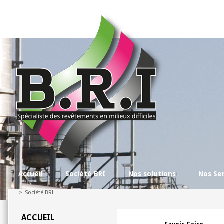
Accueil
Société BRI
Nos solutions
Nos Se
>
Société BRI
ACCUEIL