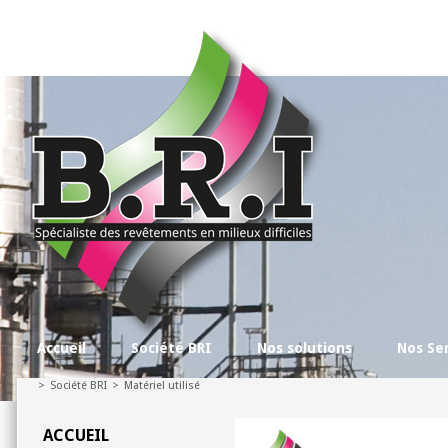
Accueil
Société BRI
Nos solutions
Nos Se
>
Société BRI
>
Matériel utilisé
ACCUEIL